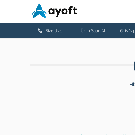
Bize Ulaşın
Ürün Satın Al
Giriş Ya
Hi