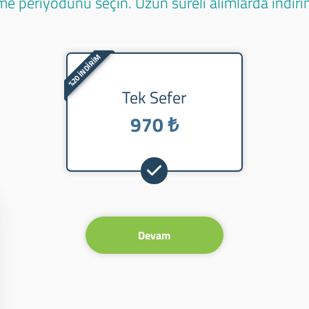
e periyodunu seçin. Uzun süreli alımlarda indirim
%20 İNDİRİM
Tek Sefer
970 ₺
Devam