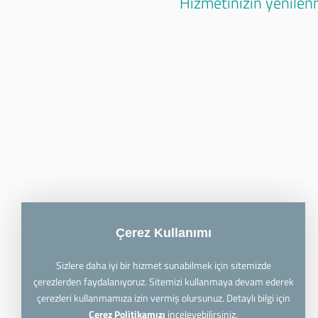
Hizmetinizin yenilenm
Çerez Kullanımı
Sizlere daha iyi bir hizmet sunabilmek için sitemizde
çerezlerden faydalanıyoruz. Sitemizi kullanmaya devam ederek
çerezleri kullanmamıza izin vermiş olursunuz. Detaylı bilgi için
Çerez Politikamızı
inceleyebilirsiniz.