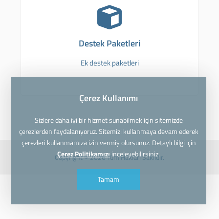
Destek Paketleri
Ek destek paketleri
Çerez Kullanımı
Sizlere daha iyi bir hizmet sunabilmek için sitemizde
çerezlerden faydalanıyoruz. Sitemizi kullanmaya devam ederek
çerezleri kullanmamıza izin vermiş olursunuz. Detaylı bilgi için
Çerez Politikamızı
inceleyebilirsiniz.
Copyright © 2026 Tüm Hakları Saklıdır.
Tamam